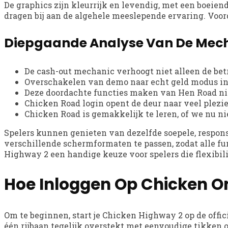
De graphics zijn kleurrijk en levendig, met een boeie
dragen bij aan de algehele meeslepende ervaring. Voord
Diepgaande Analyse Van De Mech
De cash-out mechanic verhoogt niet alleen de be
Overschakelen van demo naar echt geld modus in
Deze doordachte functies maken van Hen Road niet
Chicken Road login opent de deur naar veel plez
Chicken Road is gemakkelijk te leren, of we nu ni
Spelers kunnen genieten van dezelfde soepele, responsi
verschillende schermformaten te passen, zodat alle fu
Highway 2 een handige keuze voor spelers die flexibil
Hoe Inloggen Op Chicken On
Om te beginnen, start je Chicken Highway 2 op de officië
één rijbaan tegelijk overstekt met eenvoudige tikken 