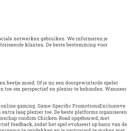
f sociale netwerken gebruiken. We informeren je
utoriseerde klanten. De beste bestemming voor
een beetje moed. Of je nu een doorgewinterde speler
 en toe om perspectief en plezier te behouden. Wanneer
van online gaming. Game-Specific PromotionsExclusieve
extra laag plezier toe. De beste platforms organiseren
meenschap rondom Chicken-Road opgebouwd, met
ief feedback, zodat het spel evolueert op basis van de
sniveaus te ontdekken en je vertrouwd te maken met