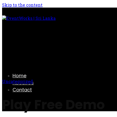
Skip to the content
Home
Uncategorized
About Us
Contact
Play Free Demo