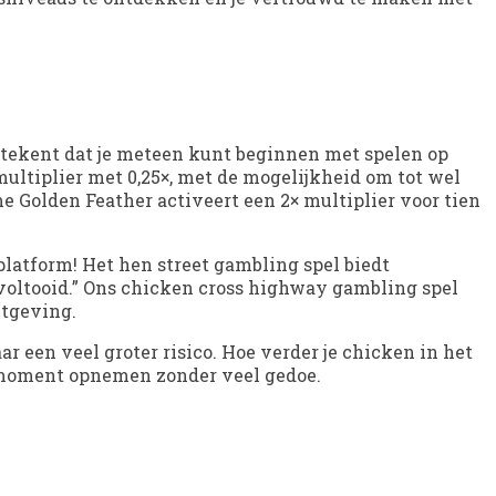
 betekent dat je meteen kunt beginnen met spelen op
multiplier met 0,25×, met de mogelijkheid om tot wel
e Golden Feather activeert een 2× multiplier voor tien
platform! Het hen street gambling spel biedt
oltooid.” Ons chicken cross highway gambling spel
etgeving.
 een veel groter risico. Hoe verder je chicken in het
k moment opnemen zonder veel gedoe.