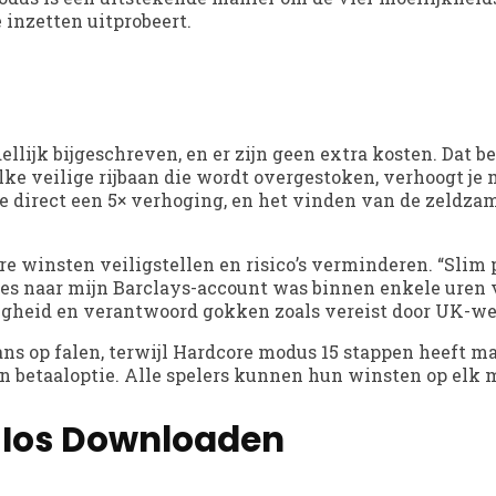
e inzetten uitprobeert.
ellijk bijgeschreven, en er zijn geen extra kosten. Dat
ke veilige rijbaan die wordt overgestoken, verhoogt je 
e direct een 5× verhoging, en het vinden van de zeldzam
e winsten veiligstellen en risico’s verminderen. “Slim 
s naar mijn Barclays-account was binnen enkele uren v
iligheid en verantwoord gokken zoals vereist door UK-w
 op falen, terwijl Hardcore modus 15 stappen heeft maar
zen betaaloptie. Alle spelers kunnen hun winsten op el
 Ios Downloaden