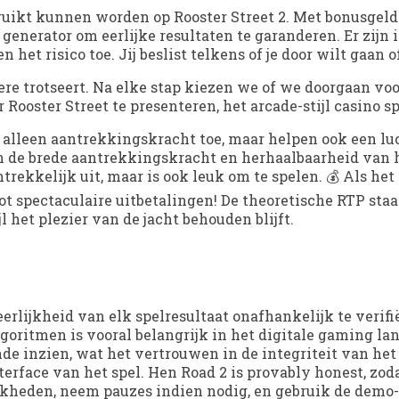
bruikt kunnen worden op Rooster Street 2. Met bonusgel
generator om eerlijke resultaten te garanderen. Er zijn
 het risico toe. Jij beslist telkens of je door wilt gaan 
ndere trotseert. Na elke stap kiezen we of we doorgaan v
r Rooster Street te presenteren, het arcade-stijl casino 
 alleen aantrekkingskracht toe, maar helpen ook een luc
an de brede aantrekkingskracht en herhaalbaarheid van he
ntrekkelijk uit, maar is ook leuk om te spelen. 💰 Als he
tot spectaculaire uitbetalingen! De theoretische RTP sta
het plezier van de jacht behouden blijft.
erlijkheid van elk spelresultaat onafhankelijk te verifi
lgoritmen is vooral belangrijk in het digitale gaming l
e inzien, wat het vertrouwen in de integriteit van het s
erface van het spel. Hen Road 2 is provably honest, zoda
elijkheden, neem pauzes indien nodig, en gebruik de dem