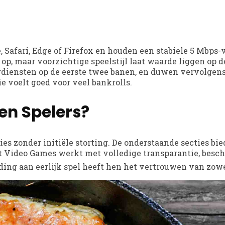
, Safari, Edge of Firefox en houden een stabiele 5 Mbps
 op, maar voorzichtige speelstijl laat waarde liggen op
rdiensten op de eerste twee banen, en duwen vervolgens 
e voelt goed voor veel bankrolls.
ren Spelers?
ies zonder initiële storting. De onderstaande secties b
out Video Games werkt met volledige transparantie, besc
ding aan eerlijk spel heeft hen het vertrouwen van zowe