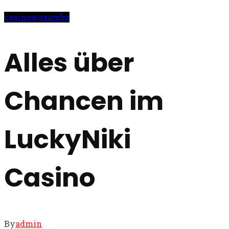
casinowazamba
Alles über
Chancen im
LuckyNiki
Casino
By
admin