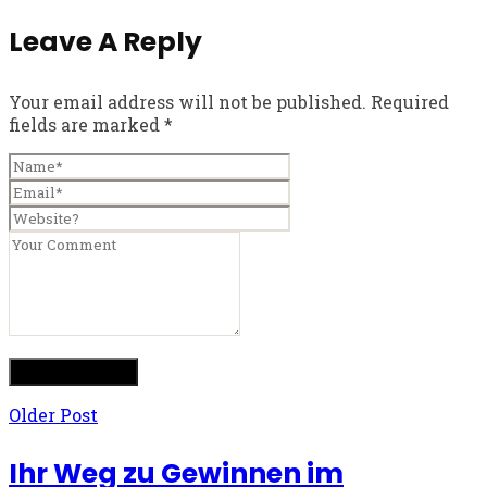
Leave A Reply
Your email address will not be published.
Required
fields are marked
*
Older Post
Ihr Weg zu Gewinnen im