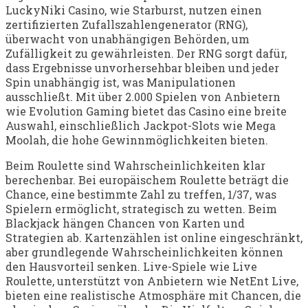
LuckyNiki Casino, wie Starburst, nutzen einen
zertifizierten Zufallszahlengenerator (RNG),
überwacht von unabhängigen Behörden, um
Zufälligkeit zu gewährleisten. Der RNG sorgt dafür,
dass Ergebnisse unvorhersehbar bleiben und jeder
Spin unabhängig ist, was Manipulationen
ausschließt. Mit über 2.000 Spielen von Anbietern
wie Evolution Gaming bietet das Casino eine breite
Auswahl, einschließlich Jackpot-Slots wie Mega
Moolah, die hohe Gewinnmöglichkeiten bieten.
Beim Roulette sind Wahrscheinlichkeiten klar
berechenbar. Bei europäischem Roulette beträgt die
Chance, eine bestimmte Zahl zu treffen, 1/37, was
Spielern ermöglicht, strategisch zu wetten. Beim
Blackjack hängen Chancen von Karten und
Strategien ab. Kartenzählen ist online eingeschränkt,
aber grundlegende Wahrscheinlichkeiten können
den Hausvorteil senken. Live-Spiele wie Live
Roulette, unterstützt von Anbietern wie NetEnt Live,
bieten eine realistische Atmosphäre mit Chancen, die