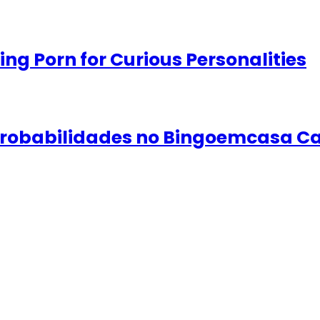
ing Porn for Curious Personalities
probabilidades no Bingoemcasa C