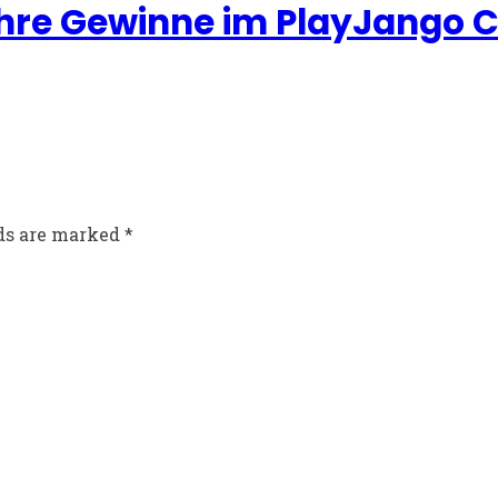
Ihre Gewinne im PlayJango C
lds are marked
*