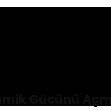
namik Gücünü Açm