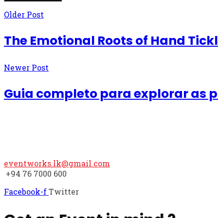
Older Post
The Emotional Roots of Hand Tickl
Newer Post
Guia completo para explorar as 
We hope to hear from you
eventworks.lk@gmail.com
+94 76 7000 600
Facebook-f
Twitter