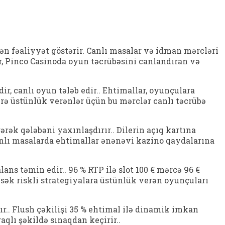
dən fəaliyyət göstərir. Canlı masalar və idman mərcləri
ar, Pinco Casinoda oyun təcrübəsini canlandıran və
ir, canlı oyun tələb edir.. Ehtimallar, oyunçulara
lərə üstünlük verənlər üçün bu mərclər canlı təcrübə
ərək qələbəni yaxınlaşdırır.. Dilerin açıq kartına
Canlı masalarda ehtimallar ənənəvi kazino qaydalarına
ans təmin edir.. 96 % RTP ilə slot 100 € mərcə 96 €
üksək riskli strategiyalara üstünlük verən oyunçuları
rır.. Flush çəkilişi 35 % ehtimal ilə dinamik imkan
raqlı şəkildə sınaqdan keçirir..