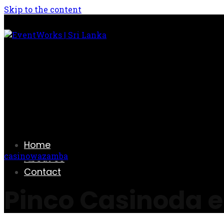
Skip to the content
Home
casinowazamba
About Us
Contact
Pinco Casinoda eh