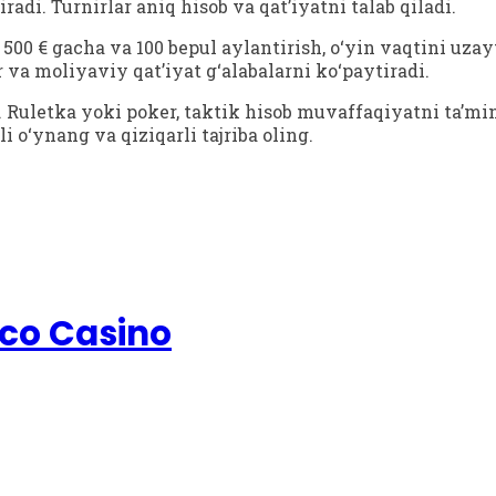
radi. Turnirlar aniq hisob va qat’iyatni talab qiladi.
 500 € gacha va 100 bepul aylantirish, o‘yin vaqtini uzayt
 va moliyaviy qat’iyat g‘alabalarni ko‘paytiradi.
 Ruletka yoki poker, taktik hisob muvaffaqiyatni ta’min
i o‘ynang va qiziqarli tajriba oling.
nco Casino