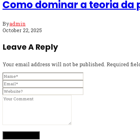
Como dominar a teoria da 
By
admin
October 22, 2025
Leave A Reply
Your email address will not be published.
Required fie