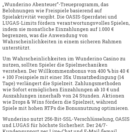
„Wunderino Abenteuer”-Treueprogramm, das
Belohnungen wie Freispiele basierend auf
Spielaktivität vergibt. Die OASIS-Sperrdatei und
LUGAS-Limits fördern verantwortungsvolles Spielen,
indem sie monatliche Einzahlungen auf 1.000 €
begrenzen, was die Anwendung von
Wahrscheinlichkeiten in einem sicheren Rahmen
unterstützt.
Um Wahrscheinlichkeiten im Wunderino Casino zu
nutzen, sollten Spieler die Spielmechaniken
verstehen. Der Willkommensbonus von 400 % bis 40 €
+ 100 Freispiele mit einer 35x Umsatzbedingung (14
Tage) verlängert die Spielzeit. Zahlungsmethoden
wie Sofort ermöglichen Einzahlungen ab 10 € und
Auszahlungen innerhalb von 24 Stunden. Aktionen
wie Drops & Wins fördern die Spielzeit, während
Spiele mit hohen RTPs die Bonusnutzung optimieren.
Wunderino nutzt 256-Bit-SSL-Verschlüsselung, OASIS
und LUGAS für höchste Sicherheit. Der 24/7-
Kundensupport per Live-Chat und E-Mail ([email