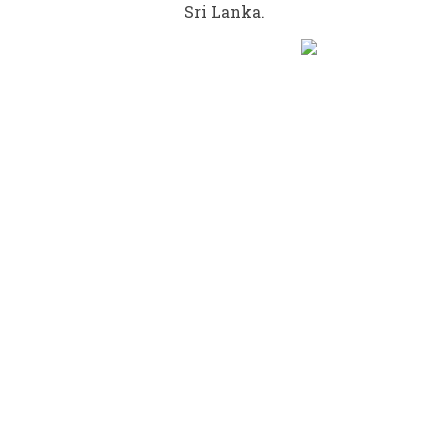
Sri Lanka.
Design & Develop By