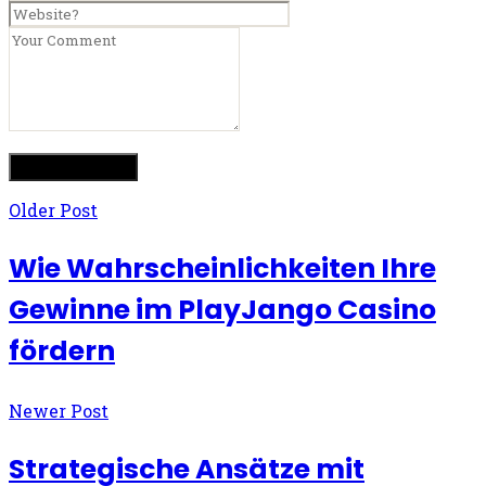
Older Post
Wie Wahrscheinlichkeiten Ihre
Gewinne im PlayJango Casino
fördern
Newer Post
Strategische Ansätze mit