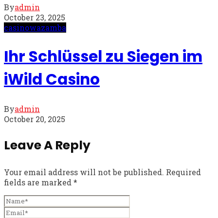
By
admin
October 23, 2025
casinowazamba
Ihr Schlüssel zu Siegen im
iWild Casino
By
admin
October 20, 2025
Leave A Reply
Your email address will not be published.
Required
fields are marked
*