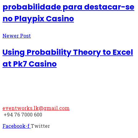
probabilidade para destacar-se
no Playpix Casino
Newer Post
Using Probability Theory to Excel
at Pk7 Casino
We hope to hear from you
eventworks.lk@gmail.com
+94 76 7000 600
Facebook-f
Twitter