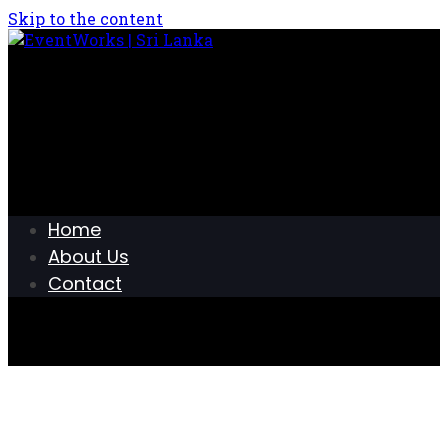
Skip to the content
Home
About Us
Contact