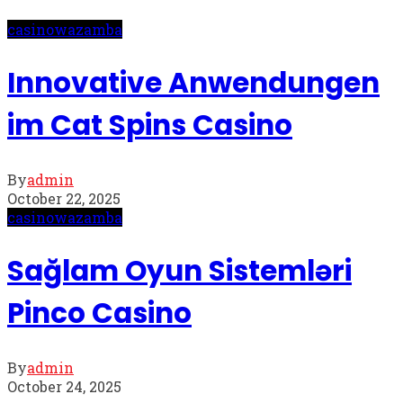
casinowazamba
Innovative Anwendungen
im Cat Spins Casino
By
admin
October 22, 2025
casinowazamba
Sağlam Oyun Sistemləri
Pinco Casino
By
admin
October 24, 2025