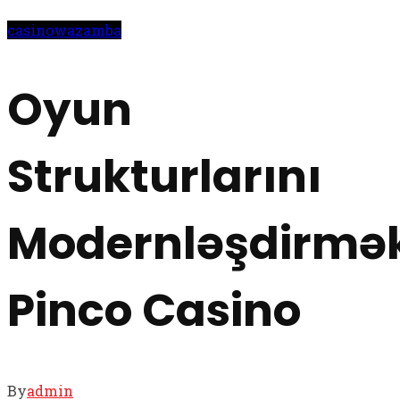
casinowazamba
Oyun
Strukturlarını
Modernləşdirmə
Pinco Casino
By
admin