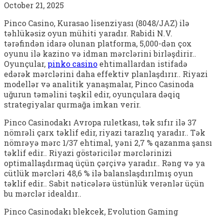
October 21, 2025
Pinco Casino, Kurasao lisenziyası (8048/JAZ) ilə
təhlükəsiz oyun mühiti yaradır. Rabidi N.V.
tərəfindən idarə olunan platforma, 5,000-dən çox
oyunu ilə kazino və idman mərclərini birləşdirir..
Oyunçular,
pinko casino
ehtimallardan istifadə
edərək mərclərini daha effektiv planlaşdırır.. Riyazi
modellər və analitik yanaşmalar, Pinco Casinoda
uğurun təməlini təşkil edir, oyunçulara dəqiq
strategiyalar qurmağa imkan verir.
Pinco Casinodakı Avropa ruletkası, tək sıfır ilə 37
nömrəli çarx təklif edir, riyazi tarazlıq yaradır.. Tək
nömrəyə mərc 1/37 ehtimal, yəni 2,7 % qazanma şansı
təklif edir.. Riyazi göstəricilər mərclərinizi
optimallaşdırmaq üçün çərçivə yaradır.. Rəng və ya
cütlük mərcləri 48,6 % ilə balanslaşdırılmış oyun
təklif edir.. Sabit nəticələrə üstünlük verənlər üçün
bu mərclər idealdır..
Pinco Casinodakı blekcek, Evolution Gaming